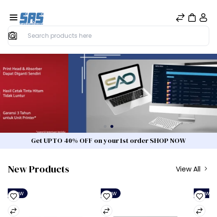
Search
Get UPTO 40% OFF on your 1st order SHOP NOW
New Products
View All
New
New
New