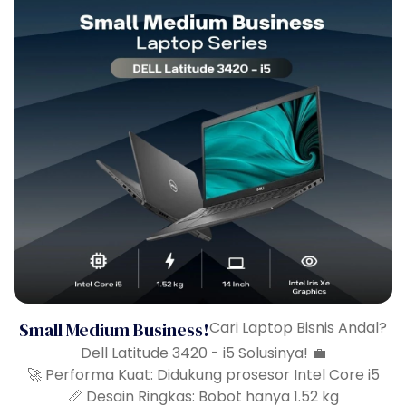
Small Medium Business!
Cari Laptop Bisnis Andal?
Dell Latitude 3420 - i5 Solusinya! 💼
🚀 Performa Kuat: Didukung prosesor Intel Core i5
📏 Desain Ringkas: Bobot hanya 1.52 kg